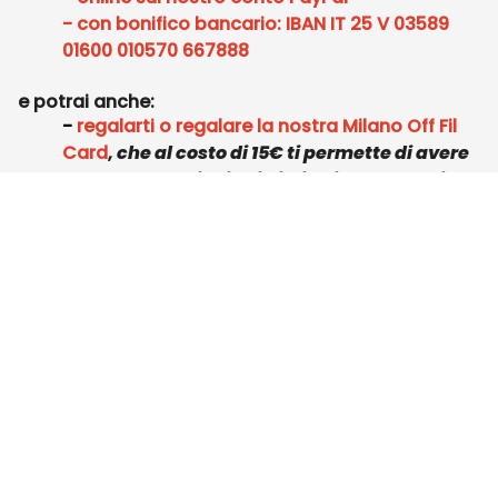
- con bonifico bancario: IBAN IT 25 V 03589
01600 010570 667888
e potrai anche:
-
regalarti o regalare la nostra Milano Off Fil
Card
,
che al costo di 15€ ti permette di avere
delle agevolazioni sui biglietti e presso gli
esercizi convenzionati.
- diventare
sponsor tecnico
scrivendo a
sviluppo@milanooff.com
MECENOFF
SOSTIENI ARTE E CULTURA
Se credi nella bellezza dell’arte e nel
potenziale delle compagnie indipendenti,
supportale
!