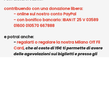
contribuendo con una donazione libera:
- online sul nostro conto PayPal
- con bonifico bancario: IBAN IT 25 V 03589
01600 010570 667888
e potrai anche:
-
regalarti o regalare la nostra Milano Off Fil
Card
,
che al costo di 15€ ti permette di avere
delle agevolazioni sui biglietti e presso gli
esercizi convenzionati.
- diventare
sponsor tecnico
scrivendo a
sviluppo@milanooff.com
MECENOFF
SOSTIENI ARTE E CULTURA