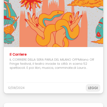
Il Corriere
IL CORRIERE DELLA SERA PARLA DEL MILANO OFF!Milano Off
Fringe festival, il teatro invade la città: in scena 52
spettacoli. E poi libri, musica, camminate.di Laura
ZangariniIl Milano Off Fringe si terrà dal 26 settembre al
6 ottobre e coinvolge compagnie italiane e
internazionali. Tema di questa edizione è il viaggio. Gli
spettacoli spaziano tra i più vari generi, dal teatro-
LEGGI
12/08/2024
danza alla musica alle stand-up, dal contemporaneo
al classico.Leggi articolo clicca qui