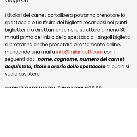
Village Off.
I titolari dei carnet cartalibera potranno prenotare lo
spettacolo e usufruire dei biglietti recandosi nei punti
biglietteria o direttamente nelle strutture almeno 30
minuti prima dell'inizio dello spettacolo. I singoli biglietti
si protranno anche prenotare direttamente online,
mandando una mail a
info@milanooff.com
con i
seguenti dati:
nome, cognome, numero del carnet
acquistato, titolo e orario dello spettacolo
al quale si
vuole assistere.
CARNET CARTALIBERA 3 INGRESSI €30,00
Garantisce 3 ingressi, cedibili, utilizzabili uno per
spettacolo
ACQUISTA CARTALIBERA 3